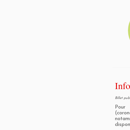
Inf
Billet pu
Pour 
(coron
notam
dispon