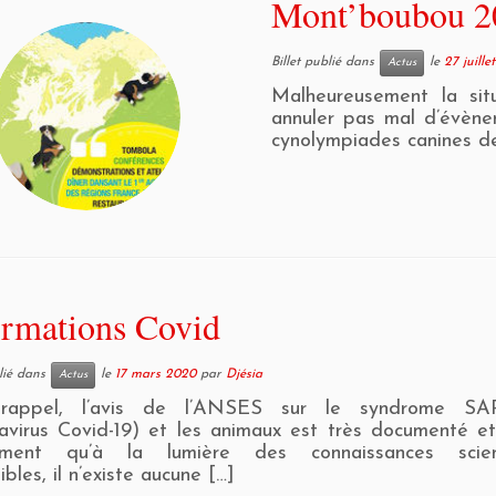
Mont’boubou 20
Billet publié dans
le
27 juille
Actus
Malheureusement la situ
annuler pas mal d’évènem
cynolympiades canines de
ormations Covid
blié dans
le
17 mars 2020
par
Djésia
Actus
rappel, l’avis de l’ANSES sur le syndrome SA
avirus Covid-19) et les animaux est très documenté et
ment qu’à la lumière des connaissances scient
ibles, il n’existe aucune […]