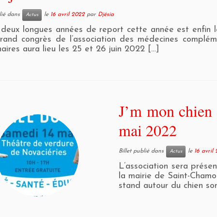
blié dans
le
16 avril 2022
par
Djésia
Actus
deux longues années de report cette année est enfin 
rand congrès de l’association des médecines complém
naires aura lieu les 25 et 26 juin 2022 […]
J’m mon chien 
mai 2022
Billet publié dans
le
16 avril
Actus
L’association sera prése
la mairie de Saint-Chamo
stand autour du chien so