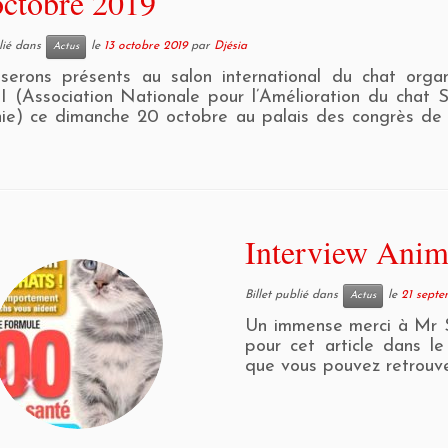
octobre 2019
blié dans
le
13 octobre 2019
par
Djésia
Actus
serons présents au salon international du chat orga
(Association Nationale pour l’Amélioration du chat 
ie) ce dimanche 20 octobre au palais des congrès de
Interview Ani
Billet publié dans
le
21 septe
Actus
Un immense merci à Mr 
pour cet article dans l
que vous pouvez retrouve