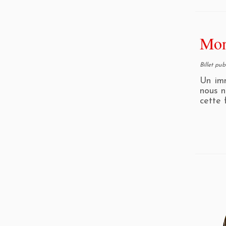
Mon
Billet pu
Un imm
nous n
cette 