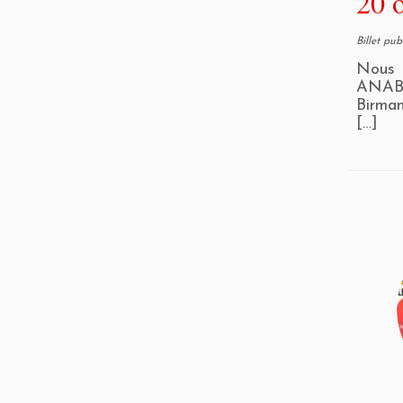
20 
Billet pu
Nous 
ANABI 
Birman
[…]