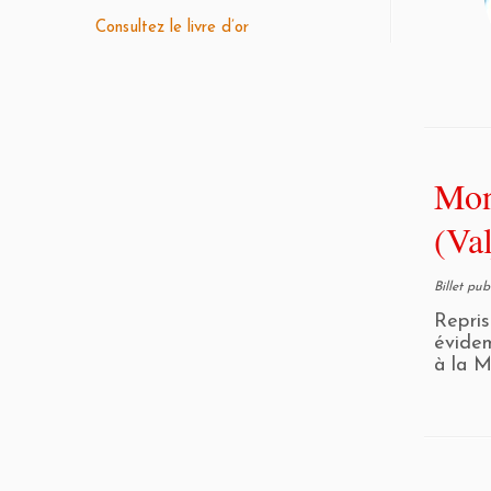
Consultez le livre d’or
Mo
(Val
Billet pu
Repri
évidem
à la M