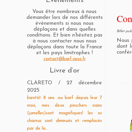
Evènements
Vous être nombreux à nous
Con
demander lors de nos différents
évènements si nous nous
déplaçons et dans quelles
Billet pu
conditions. Et bien n’hésitez pas
Nous 
à nous contacter nous nous
dont l
déplaçons dans toute la France
confér
et les pays limitrophes !
contact@barf-asso.fr
Livre d’or
Pierre DESSIRIER
/
31 août
2021
Bonjour à Toutes et Tous, J'ai eu des
chiennes pendant de nombreuses
années (4) toutes on consommé des
croquettes, tous étaient un peu
"corpulentes"...toutes on...