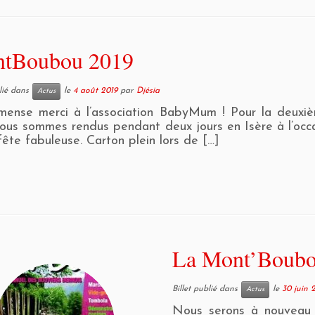
tBoubou 2019
blié dans
le
4 août 2019
par
Djésia
Actus
ense merci à l’association BabyMum ! Pour la deuxiè
ous sommes rendus pendant deux jours en Isère à l’occ
fête fabuleuse. Carton plein lors de […]
La Mont’Boubou
Billet publié dans
le
30 juin 
Actus
Nous serons à nouveau