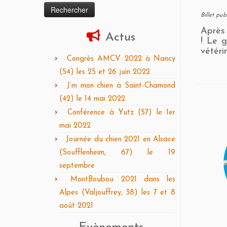
Billet pu
Après 
Actus
! Le g
vétéri
Congrès AMCV 2022 à Nancy
(54) les 25 et 26 juin 2022
J’m mon chien à Saint-Chamond
(42) le 14 mai 2022
Conférence à Yutz (57) le 1er
mai 2022
Journée du chien 2021 en Alsace
(Soufflenheim, 67) le 19
septembre
MontBoubou 2021 dans les
Alpes (Valjouffrey, 38) les 7 et 8
août 2021