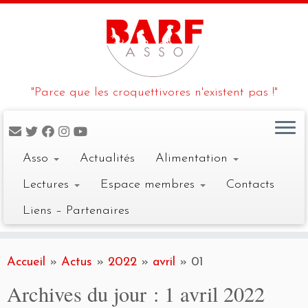
"Parce que les croquettivores n'existent pas !"
Asso
Actualités
Alimentation
Lectures
Espace membres
Contacts
Liens – Partenaires
Skip
to
Accueil
»
Actus
»
2022
»
avril
»
01
content
Archives du jour :
1 avril 2022