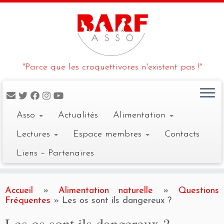
"Parce que les croquettivores n'existent pas !"
Asso
Actualités
Alimentation
Lectures
Espace membres
Contacts
Liens – Partenaires
Skip
to
Accueil
»
Alimentation naturelle
»
Questions
content
Fréquentes
»
Les os sont ils dangereux ?
Les os sont ils dangereux ?