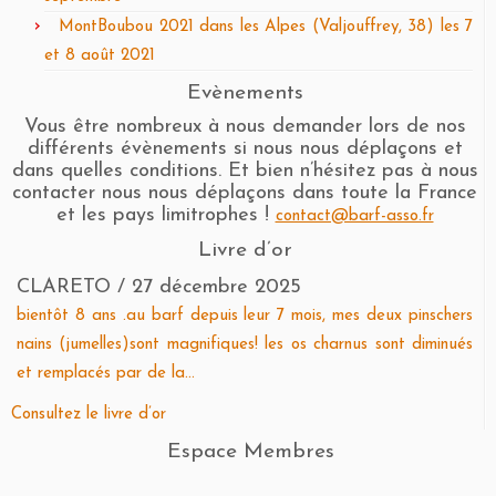
MontBoubou 2021 dans les Alpes (Valjouffrey, 38) les 7
et 8 août 2021
Evènements
Vous être nombreux à nous demander lors de nos
différents évènements si nous nous déplaçons et
dans quelles conditions. Et bien n’hésitez pas à nous
contacter nous nous déplaçons dans toute la France
et les pays limitrophes !
contact@barf-asso.fr
Livre d’or
CLARETO
Pierre DESSIRIER
/
27 décembre 2025
/
31 août 2021
bientôt 8 ans .au barf depuis leur 7 mois, mes deux pinschers
Bonjour à Toutes et Tous, J'ai eu des chiennes pendant de
nains (jumelles)sont magnifiques! les os charnus sont diminués
nombreuses années (4) toutes on consommé des croquettes,
et remplacés par de la...
tous étaient un peu "corpulentes"...toutes on...
Consultez le livre d’or
Espace Membres