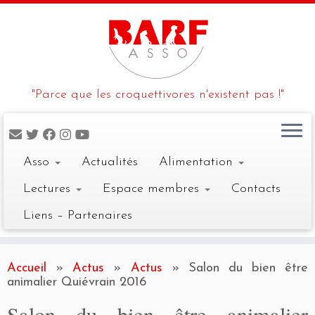
"Parce que les croquettivores n'existent pas !"
Asso
Actualités
Alimentation
Lectures
Espace membres
Contacts
Liens – Partenaires
Skip
to
Accueil
»
Actus
»
Actus
»
Salon du bien être
content
animalier Quiévrain 2016
Salon du bien être animalier