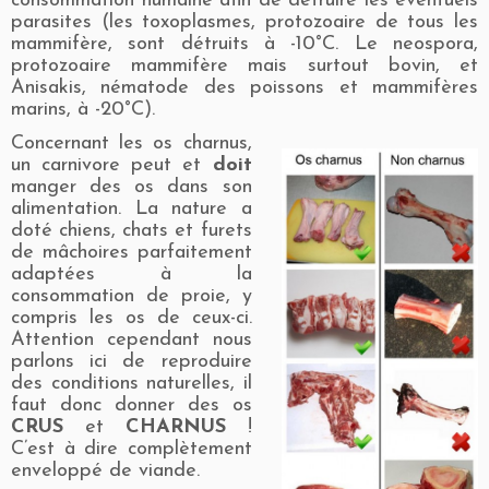
consommation humaine afin de détruire les éventuels
parasites (les toxoplasmes, protozoaire de tous les
mammifère, sont détruits à -10°C. Le neospora,
protozoaire mammifère mais surtout bovin, et
Anisakis, nématode des poissons et mammifères
marins, à -20°C).
Concernant les os charnus,
un carnivore peut et
doit
manger des os dans son
alimentation. La nature a
doté chiens, chats et furets
de mâchoires parfaitement
adaptées à la
consommation de proie, y
compris les os de ceux-ci.
Attention cependant nous
parlons ici de reproduire
des conditions naturelles, il
faut donc donner des os
CRUS
et
CHARNUS
!
C’est à dire complètement
enveloppé de viande.