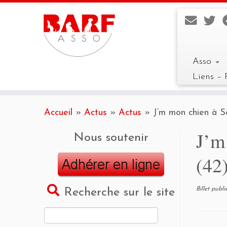
Asso
Liens – 
Skip
to
Accueil
»
Actus
»
Actus
»
J’m mon chien à S
content
J’m
Nous soutenir
(42
Billet publ
Recherche sur le site
Rechercher :