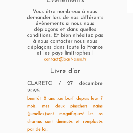
Evènements
Vous être nombreux à nous
demander lors de nos différents
évènements si nous nous
déplaçons et dans quelles
conditions. Et bien n’hésitez pas
à nous contacter nous nous
déplaçons dans toute la France
et les pays limitrophes !
contact@barf-asso.fr
Livre d’or
CLARETO
/
27 décembre
2025
bientôt 8 ans .au barf depuis leur 7
mois, mes deux pinschers nains
(jumelles)sont magnifiques! les os
charnus sont diminués et remplacés
par de la...