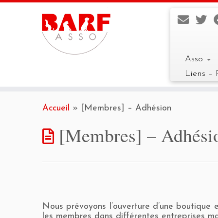
Asso
Liens – 
Skip
to
Accueil
»
[Membres] – Adhésion
content
[Membres] – Adhési
Nous prévoyons l’ouverture d’une boutique en
les membres dans différentes entreprises ma