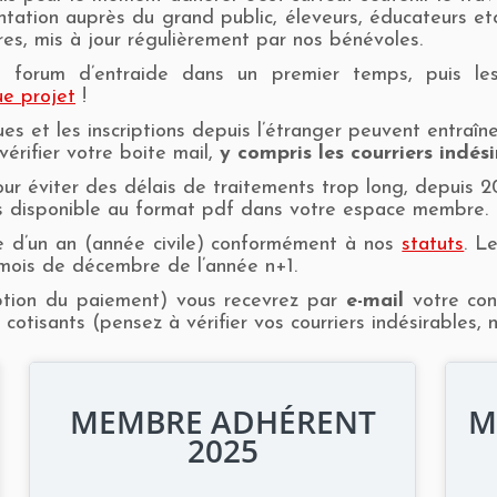
ntation auprès du grand public, éleveurs, éducateurs 
ires, mis à jour régulièrement par nos bénévoles.
 forum d’entraide dans un premier temps, puis les
ue projet
!
s et les inscriptions depuis l’étranger peuvent entraîne
vérifier votre boite mail,
y compris les courriers indési
r éviter des délais de traitements trop long, depuis 2
is disponible au format pdf dans votre espace membre.
e d’un an (année civile) conformément à nos
statuts
. L
 mois de décembre de l’année n+1.
ption du paiement) vous recevrez par
e-mail
votre con
isants (pensez à vérifier vos courriers indésirables, no
MEMBRE ADHÉRENT
M
2025