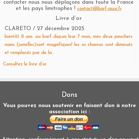
contacter nous nous déplaçons dans toute la France
et les pays limitrophes !
contact@barf-asso.fr
Livre d’or
CLARETO
/
27 décembre 2025
bientôt 8 ans .au barf depuis leur 7 mois, mes deux pinschers
nains (jumelles)sont magnifiques! les os charnus sont diminués
et remplacés par de la...
Consultez le livre d’or
Dons
Vous pouvez nous soutenir en faisant don à notre
association ici :