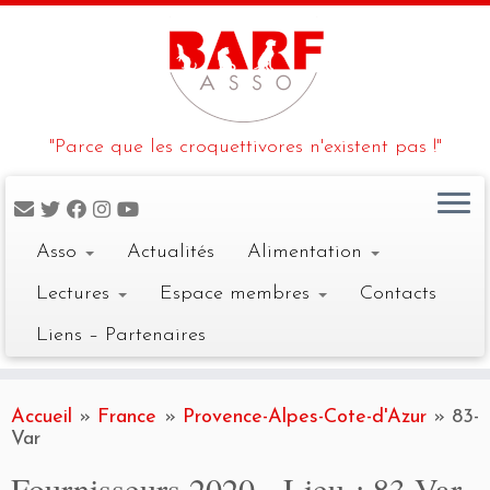
"Parce que les croquettivores n'existent pas !"
Asso
Actualités
Alimentation
Lectures
Espace membres
Contacts
Liens – Partenaires
Skip
to
Accueil
»
France
»
Provence-Alpes-Cote-d'Azur
»
83-
content
Var
Fournisseurs 2020 - Lieu :
83-Var