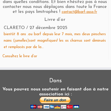
dans quelles conditions. Et bien n’hésitez pas à nous
contacter nous nous déplaçons dans toute la France
et les pays limitrophes !
contact@barf-asso.fr
Livre d’or
CLARETO
/
27 décembre 2025
bientôt 8 ans .au barf depuis leur 7 mois, mes deux pinschers
nains (jumelles)sont magnifiques! les os charnus sont diminués
et remplacés par de la...
Consultez le livre d’or
Dons
Vous pouvez nous soutenir en faisant don à notre
association ici :