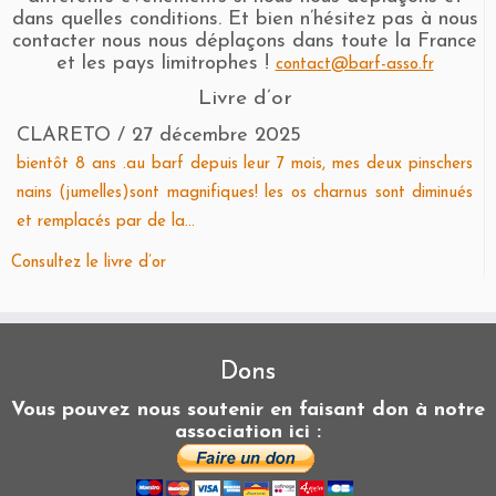
dans quelles conditions. Et bien n’hésitez pas à nous
contacter nous nous déplaçons dans toute la France
et les pays limitrophes !
contact@barf-asso.fr
Livre d’or
CLARETO
/
27 décembre 2025
bientôt 8 ans .au barf depuis leur 7 mois, mes deux pinschers
nains (jumelles)sont magnifiques! les os charnus sont diminués
et remplacés par de la...
Consultez le livre d’or
Dons
Vous pouvez nous soutenir en faisant don à notre
association ici :