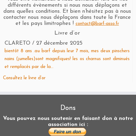
différents évènements si nous nous déplaçons et
dans quelles conditions. Et bien n’hésitez pas à nous
contacter nous nous déplaçons dans toute la France
et les pays limitrophes !
contact@barf-asso.fr
Livre d’or
CLARETO
/
27 décembre 2025
bientôt 8 ans .au barf depuis leur 7 mois, mes deux pinschers
nains (jumelles)sont magnifiques! les os charnus sont diminués
et remplacés par de la...
Consultez le livre d’or
Dons
Vous pouvez nous soutenir en faisant don à notre
association ici :