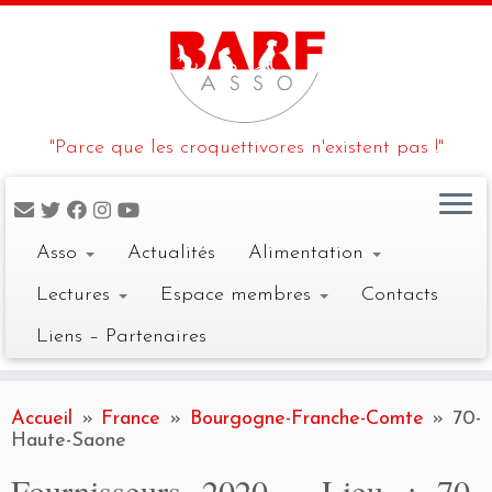
"Parce que les croquettivores n'existent pas !"
Asso
Actualités
Alimentation
Lectures
Espace membres
Contacts
Liens – Partenaires
Skip
to
Accueil
»
France
»
Bourgogne-Franche-Comte
»
70-
content
Haute-Saone
Fournisseurs 2020 - Lieu :
70-