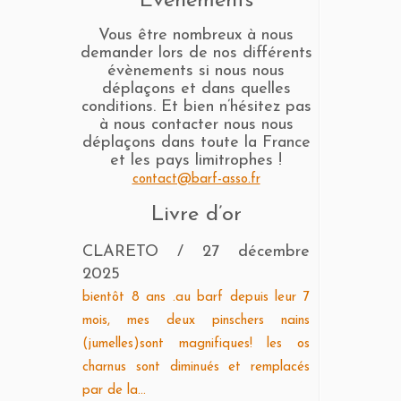
Evènements
Vous être nombreux à nous
demander lors de nos différents
évènements si nous nous
déplaçons et dans quelles
conditions. Et bien n’hésitez pas
à nous contacter nous nous
déplaçons dans toute la France
et les pays limitrophes !
contact@barf-asso.fr
Livre d’or
CLARETO
/
27 décembre
2025
bientôt 8 ans .au barf depuis leur 7
mois, mes deux pinschers nains
(jumelles)sont magnifiques! les os
charnus sont diminués et remplacés
par de la...