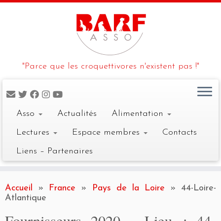
"Parce que les croquettivores n'existent pas !"
Asso
Actualités
Alimentation
Lectures
Espace membres
Contacts
Liens – Partenaires
Skip
to
Accueil
»
France
»
Pays de la Loire
»
44-Loire-
content
Atlantique
Fournisseurs 2020 - Lieu :
44-