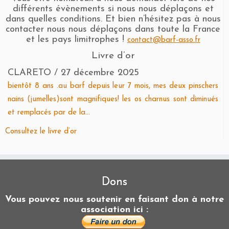
différents évènements si nous nous déplaçons et
dans quelles conditions. Et bien n’hésitez pas à nous
contacter nous nous déplaçons dans toute la France
et les pays limitrophes !
contact@barf-asso.fr
Livre d’or
CLARETO
/
27 décembre 2025
bientôt 8 ans .au barf depuis leur 7 mois, mes deux pinschers
nains (jumelles)sont magnifiques! les os charnus sont diminués
et remplacés par de la...
Consultez le livre d’or
Dons
Vous pouvez nous soutenir en faisant don à notre
association ici :