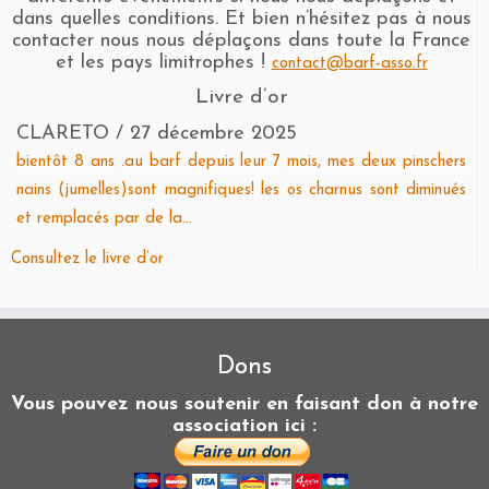
dans quelles conditions. Et bien n’hésitez pas à nous
contacter nous nous déplaçons dans toute la France
et les pays limitrophes !
contact@barf-asso.fr
Livre d’or
CLARETO
/
27 décembre 2025
bientôt 8 ans .au barf depuis leur 7 mois, mes deux pinschers
nains (jumelles)sont magnifiques! les os charnus sont diminués
et remplacés par de la...
Consultez le livre d’or
Dons
Vous pouvez nous soutenir en faisant don à notre
association ici :