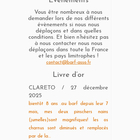
Evènements
Vous être nombreux à nous
demander lors de nos différents
évènements si nous nous
déplaçons et dans quelles
conditions. Et bien n’hésitez pas
à nous contacter nous nous
déplaçons dans toute la France
et les pays limitrophes !
contact@barf-asso.fr
Livre d’or
CLARETO
/
27 décembre
2025
bientôt 8 ans .au barf depuis leur 7
mois, mes deux pinschers nains
(jumelles)sont magnifiques! les os
charnus sont diminués et remplacés
par de la...