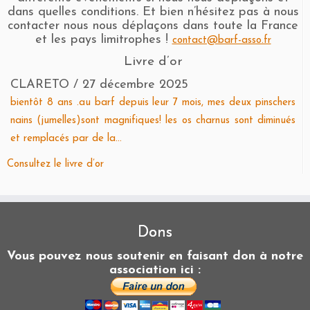
dans quelles conditions. Et bien n’hésitez pas à nous
contacter nous nous déplaçons dans toute la France
et les pays limitrophes !
contact@barf-asso.fr
Livre d’or
CLARETO
/
27 décembre 2025
bientôt 8 ans .au barf depuis leur 7 mois, mes deux pinschers
nains (jumelles)sont magnifiques! les os charnus sont diminués
et remplacés par de la...
Consultez le livre d’or
Dons
Vous pouvez nous soutenir en faisant don à notre
association ici :