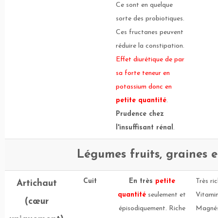
Ce sont en quelque
sorte des probiotiques.
Ces fructanes peuvent
réduire la constipation.
Effet diurétique de par
sa forte teneur en
potassium donc en
petite quantité
.
Prudence chez
l'insuffisant rénal
.
Légumes fruits, graines e
Cuit
En très
petite
Très ri
Artichaut
quantité
seulement et
Vitamin
(cœur
épisodiquement. Riche
Magnés