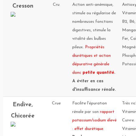
Cru
Action anti-anémique,
Antiox
Cresson
stimule ou régularise de
Vitamin
nombreuses fonctions
B2, B6,
digestives, stimule la
Mangan
vitalité des bulbes
Fer, Ca
pileux.
Propriétés
Magnés
diurétiques et action
Phosph
dépurative générale
Potass
donc
petite quantité.
A éviter en cas
d'insuffisance rénale.
Crue
Facilite l'épuration
Très ri
Endive,
rénale par son
rapport
Vitamin
Chicorée
potassium/sodium élevé
Cuivre.
: effet diurétique
.
Vitamin