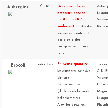
Cuite
Diurétique riche en
Antiox
Aubergine
potassium donc en
Mangan
petite quantité
Vitamin
seulement
. Famille des
Riche e
solanacées contenant
des
alcaloïdes
toxiques sous forme
crue!
Cru/center>
En petite quantité
,
Très ri
Brocoli
les crucifères sont des
C, K, B
aliments
Vitamin
fermentescibles
E. Cuivr
(douleurs abdominales
Magnés
ballonnements).
Mangan
A éviter chez les
Phosph