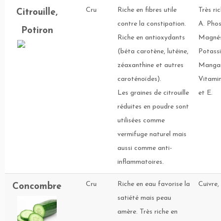
Cru
Riche en fibres utile
Très ri
Citrouille,
contre la constipation.
A. Phos
Potiron
Riche en antioxydants
Magnés
(béta carotène, lutéine,
Potassi
zéaxanthine et autres
Mangan
caroténoïdes).
Vitamin
Les graines de citrouille
et E.
réduites en poudre sont
utilisées comme
vermifuge naturel mais
aussi comme anti-
inflammatoires.
Cru
Riche en eau favorise la
Cuivre,
Concombre
satiété mais peau
amère. Très riche en