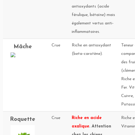
antioxydants (acide
férulique, bétaïne) mais
également vertus anti-
inflammatoires.
Crue
Riche en antioxydant
Teneur 
Mâche
(beta-carotène).
compar
des fru
(clémen
Riche e
Fer. Vi
Cuivre
Potass
Crue
Riche en acide
Riche e
Roquette
oxalique
. Attention
Vitami
chez les chiens