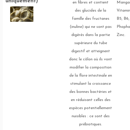
uniquement)
en fibres et contient
Mangan
des glucides de la
Vitamin
famille des fructanes
B5, B6,
(inuline) qui ne sont pas
Phopho
digérés dans la partie
Zinc.
supérieure du tube
digestif et atteignent
donc le côlon où ils vont
modifier la composition
de la flore intestinale en
stimulant la croissance
des bonnes bactéries et
en réduisant celles des
espèces potentiellement
nuisibles : ce sont des
prébiotiques.