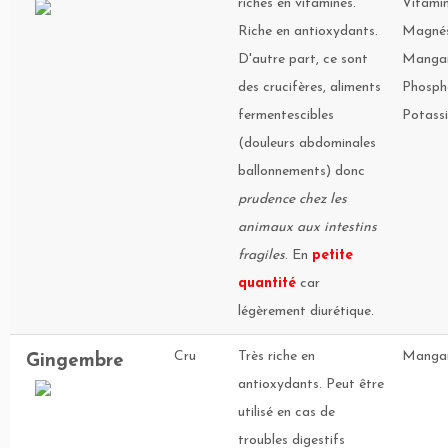
riches en vitamines.
Vitamin
Riche en antioxydants.
Magnés
D'autre part, ce sont
Mangan
des crucifères, aliments
Phosph
fermentescibles
Potass
(douleurs abdominales
ballonnements) donc
prudence chez les
animaux aux intestins
fragiles
. En
petite
quantité
car
légèrement diurétique.
Cru
Très riche en
Mangan
Gingembre
antioxydants. Peut être
utilisé en cas de
troubles digestifs