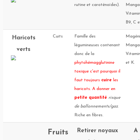
rutine et caroténoïdes).
Mangan
Vitamin
B9, C e
Cuits
Famille des
Magénis
Haricots
légumineuses contenant
Mangan
verts
donc de la
Vitamin
phytohémagglutinine
et K.
toxique c'est pourquoi il
faut toujours
cuire
les
haricots. A donner en
petite quantité
risque
de ballonnements/gaz
.
Riche en fibres.
Retirer noyaux
A
Fruits