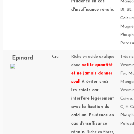
Prudence en cas
Mangan
d'insuffisance rénale.
B1, B2,
Calcium
Magnés
Phosph
Potassi
Cru
Riche en acide oxalique
Très ri
Epinard
donc
petite quantité
Vitamin
et ne jamais donner
Fer, M
seul!
A éviter chez
Mangan
les chiots car
Vitamin
interfère légèrement
Cuivre.
avec la fixation du
C, E. C
calcium. Prudence en
Phosph
cas d'insuffisance
Potassi
rénale.
Riche en fibres,