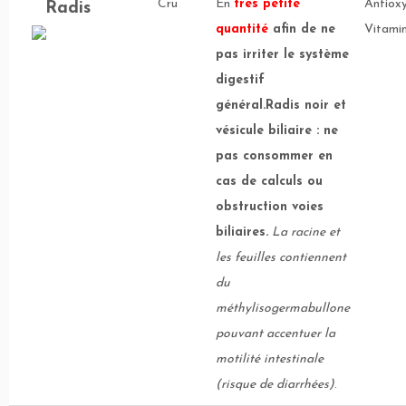
Cru
En
très petite
Antiox
Radis
quantité
afin de ne
Vitamin
pas irriter le système
digestif
général.Radis noir et
vésicule biliaire : ne
pas consommer en
cas de calculs ou
obstruction voies
biliaires.
La racine et
les feuilles contiennent
du
méthylisogermabullone
pouvant accentuer la
motilité intestinale
(risque de diarrhées)
.