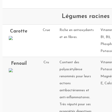
Légumes racines
Crue
Riche en antioxydants
Vitamin
Carotte
et en fibres.
B1, B2, 
Phosph
Potass
Cru
Contient des
Vitamin
Fenouil
polyacétylènse
Potassi
renommés pour leurs
Magnés
actions
E, Calc
antibactériennes et
anti-inflammatoires.
Très réputé pour ses
propriétés digestives