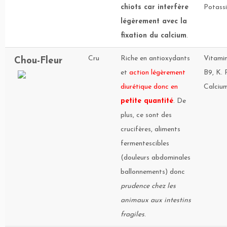
chiots car interfère
Potass
légèrement avec la
fixation du calcium
.
Cru
Riche en antioxydants
Vitamin
Chou-Fleur
et
action légèrement
B9, K. 
diurétique donc en
Calciu
petite quantité
. De
plus, ce sont des
crucifères, aliments
fermentescibles
(douleurs abdominales
ballonnements) donc
prudence chez les
animaux aux intestins
fragiles
.