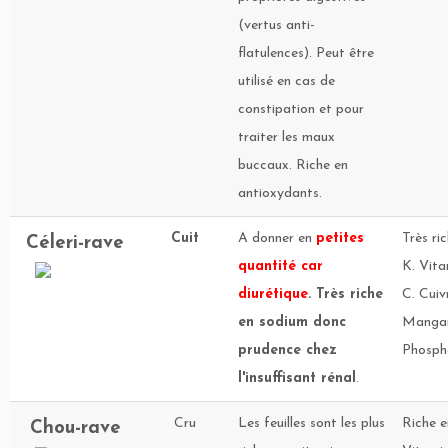
(vertus anti-
flatulences). Peut être
utilisé en cas de
constipation et pour
traiter les maux
buccaux. Riche en
antioxydants.
Cuit
A donner en
petites
Très ri
Céleri-rave
quantité car
K. Vita
diurétique
. Très riche
C. Cuiv
en sodium donc
Mangan
prudence chez
Phosph
l'insuffisant rénal
.
Cru
Les feuilles sont les plus
Riche e
Chou-rave