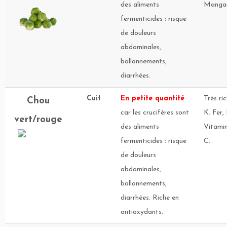
des aliments
Mangan
fermenticides : risque
de douleurs
abdominales,
ballonnements,
diarrhées.
Cuit
En petite quantité
Très ri
Chou
car les crucifères sont
K. Fer
vert/rouge
des aliments
Vitamin
fermenticides : risque
C.
de douleurs
abdominales,
ballonnements,
diarrhées. Riche en
antioxydants.