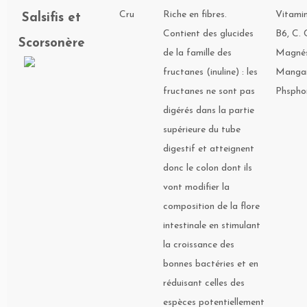
Cru
Riche en fibres.
Vitamin
Salsifis et
Contient des glucides
B6, C. 
Scorsonère
de la famille des
Magnés
fructanes (inuline) : les
Mangan
fructanes ne sont pas
Phsphor
digérés dans la partie
supérieure du tube
digestif et atteignent
donc le colon dont ils
vont modifier la
composition de la flore
intestinale en stimulant
la croissance des
bonnes bactéries et en
réduisant celles des
espèces potentiellement