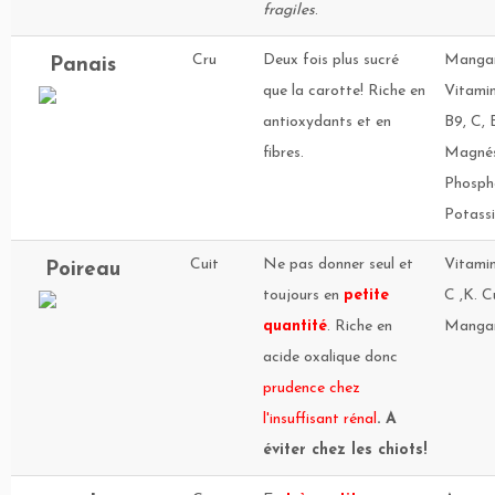
fragiles
.
Cru
Deux fois plus sucré
Mangan
Panais
que la carotte! Riche en
Vitamin
antioxydants et en
B9, C, E
fibres.
Magnés
Phosph
Potass
Cuit
Ne pas donner seul et
Vitamin
Poireau
toujours en
petite
C ,K. Cu
quantité
. Riche en
Mangan
acide oxalique donc
prudence chez
l'insuffisant rénal
. A
éviter chez les chiots!