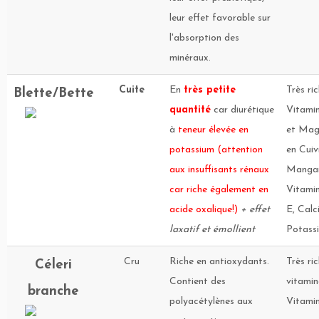
leur effet favorable sur
l'absorption des
minéraux.
Cuite
En
très petite
Très ri
Blette/Bette
quantité
car diurétique
Vitamin
à
teneur élevée en
et Mag
potassium (attention
en Cuiv
aux insuffisants rénaux
Mangan
car riche également en
Vitamin
acide oxalique!)
+ effet
E, Calc
laxatif et émollient
Potass
Cru
Riche en antioxydants.
Très ri
Céleri
Contient des
vitamin
branche
polyacétylènes aux
Vitamin