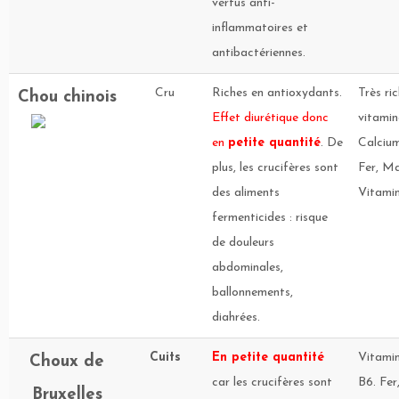
vertus anti-
inflammatoires et
antibactériennes.
Cru
Riches en antioxydants.
Très ri
Chou chinois
Effet diurétique donc
vitamin
en
petite quantité
. De
Calcium
plus, les crucifères sont
Fer, M
des aliments
Vitamin
fermenticides : risque
de douleurs
abdominales,
ballonnements,
diahrées.
Cuits
En petite quantité
Vitamin
Choux de
car les crucifères sont
B6. Fer
Bruxelles