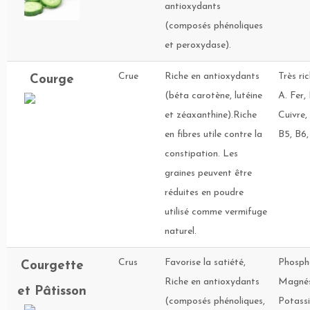
antioxydants
(composés phénoliques
et peroxydase).
Crue
Riche en antioxydants
Très ri
Courge
(béta carotène, lutéine
A. Fer
et zéaxanthine).Riche
Cuivre,
en fibres utile contre la
B5, B6,
constipation. Les
graines peuvent être
réduites en poudre
utilisé comme vermifuge
naturel.
Crus
Favorise la satiété,
Phosph
Courgette
Riche en antioxydants
Magnés
et Pâtisson
(composés phénoliques,
Potassi