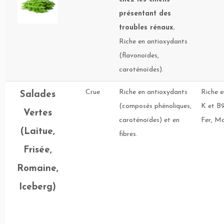
présentant des
troubles rénaux.
Riche en antioxydants
(flavonoïdes,
caroténoïdes).
Crue
Riche en antioxydants
Riche e
Salades
(composés phénoliques,
K et B9
Vertes
caroténoïdes) et en
Fer, M
(Laitue,
fibres.
Frisée,
Romaine,
Iceberg)