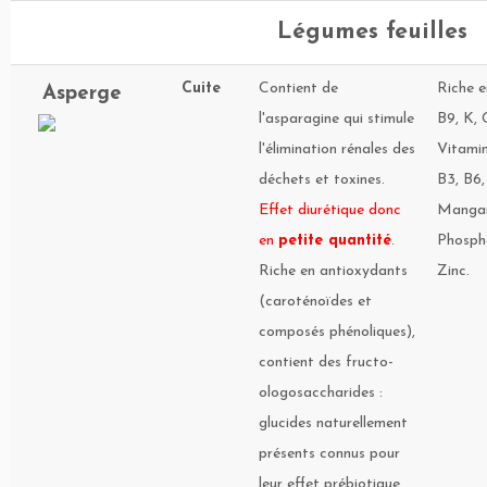
Légumes feuilles
Cuite
Contient de
Riche e
Asperge
l'asparagine qui stimule
B9, K, 
l'élimination rénales des
Vitamin
déchets et toxines.
B3, B6,
Effet diurétique donc
Mangan
en
petite quantité
.
Phospho
Riche en antioxydants
Zinc.
(caroténoïdes et
composés phénoliques),
contient des fructo-
ologosaccharides :
glucides naturellement
présents connus pour
leur effet prébiotique,