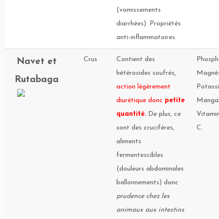
(vomissements
diarrhées). Propriétés
anti-inflammatoires.
Crus
Contient des
Phosph
Navet et
hétérosides soufrés,
Magnés
Rutabaga
action légèrement
Potassi
diurétique donc
petite
Mangan
quantité.
De plus, ce
Vitamin
sont des crucifères,
C.
aliments
fermentescibles
(douleurs abdominales
ballonnements) donc
prudence chez les
animaux aux intestins